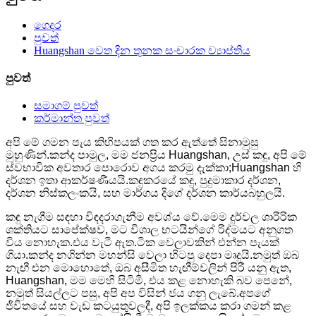
ගෙදර
පුවත්
Huangshan වෙත දින තුනක සංචාරක ව්‍යාප්තිය
පුවත්
සමාගම් පුවත්
කර්මාන්ත පුවත්
අපි මේ ගමන පැය කිහිපයක් ගත කර ඇත්තේ සිනාමුසු
මුහුණින්.කන්ද පාමුල, මම ජනප්‍රිය Huangshan, උස් කඳු, අපි මේ
ස්වභාවික අවතාර පොරොව අගය කරමු දැක්කා;Huangshan හි
දර්ශන ඉතා ආකර්ෂණීයයි.කඳුකරයේ කඳු, පුදුමාකාර දර්ශන,
දර්ශන නිස්කලංකයි, සහ මාර්ගය දිගේ දර්ශන කාර්යබහුලයි.
කඳු නැගීම සඳහා විඳදරාගැනීම අවශ්ය වේ.මෙම දුර්වල ශාරීරික
ශක්තියට සාපේක්ෂව, මට විශාල භටයින්ගේ රිද්මයට අනුගත
විය නොහැක.එය වැටී ඇත.ටික වෙලාවකින් එන්න පැයක්
ගියා.කන්ද නගින්න මහන්සි වෙලා හිටපු දෙපා මෘදුයි.නමුත් ඔබ
නැඟී එන මොහොතේ, ඔබ අසීමිත හැඟීම්වලින් පිරී යනු ඇත,
Huangshan, මම මෙහි සිටිමි, එය කළ නොහැකි බව පෙනේ,
නමුත් සියල්ලට පසු, අපි අප විසින් ජය ගනු ලැබේ.අපගේ
ජීවිතයේ සහ වැඩ කටයුතුවලදී, අපි ඉලක්කය කරා ගමන් කළ