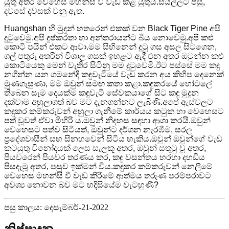
යුතු අතර වෙහෙස මහන්සි වී වැඩ කළ යුතුය.සියල්ලට පසු,
දවසේ දවසක් වනු ඇත.
Huangshan හි මුදුන් හතරෙන් එකක් වන Black Tiger Pine අපි
දුටුවෙමු.අපි දුෂ්කරතා හා අන්තරායන්ට බිය නොවෙමු.අපි කළු
කොටි පයින් එකට ආවා.මම සිහිනෙන් දුටු ගස අසල සිටගෙන,
ගල් පතුරු අතරින් විශාල ගසක් ඉහළට ඇදී එන අතර ඔටුන්න කළු
කොටියෙකු මෙන් වැතිර සිටිනු මම දුටුවෙමි.ඊට පස්සේ මම කඳු
නගින්න යන ගමනේදී කඳුවැටියේ වැඩ කරන අය කිහිප දෙනෙක්
මුණගැසුණා, මම ඔවුන් සමඟ කතා කළා.කඳුකරයේ හෝටලේ
තිබෙන සෑම දෙයක්ම කඳුවැටි සේවකයාගේ සිට කඳු මුදුන
දක්වාම අහුලාගත් බව මට දැනගන්නට ලැබිණි.අපේ ඇස්වලට
කඳුකර කම්කරුවන් අහුලා ගැනීමේ කාර්යය කටුක හා වෙහෙසට
පත් වූවත් ඒවා මිහිරි ය.ඔවුන් නිදහස සඳහා ආශා කරයි.ඔවුන්
වෙහෙසට පත්ව සිටියත්, ඔවුන්ට දර්ශන නැරඹීම, සරල
ප්‍රදේශවාසීන් සහ සිනහවෙන් සිටිය හැකිය.ඔවුන් ඔවුන්ගේ වැඩ
කටයුතු විනෝදයක් ලෙස සැලකූ අතර, ඔවුන් සතුටු වූ අතර,
පියවරෙන් පියවර තරණය කර, කඳු වසන්තය හරහා දහඩිය
පිසදැමූ අතර, පසුව ඉක්මන් විය.කඳුකර කම්කරුවන් නෙලීමේ
වෙහෙස මහන්සි වී වැඩ කිරීමේ ආත්මය තරුණ පරම්පරාවට
අවශ්‍ය නොවන බව මට හදිසියේම වැටහුණි?
පසු කාලය: දෙසැම්බර්-21-2022