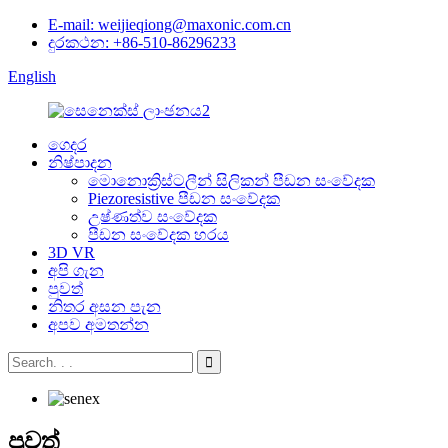
E-mail: weijieqiong@maxonic.com.cn
දුරකථන: +86-510-86296233
English
ගෙදර
නිෂ්පාදන
මොනොක්‍රිස්ටලීන් සිලිකන් පීඩන සංවේදක
Piezoresistive පීඩන සංවේදක
උෂ්ණත්ව සංවේදක
පීඩන සංවේදක හරය
3D VR
අපි ගැන
පුවත්
නිතර අසන පැන
අපව අමතන්න
පුවත්