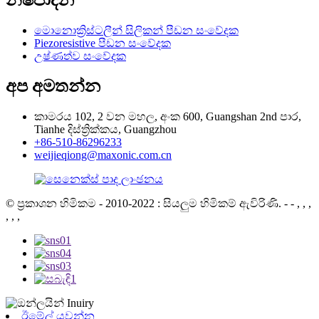
නිෂ්පාදන
මොනොක්‍රිස්ටලීන් සිලිකන් පීඩන සංවේදක
Piezoresistive පීඩන සංවේදක
උෂ්ණත්ව සංවේදක
අප අමතන්න
කාමරය 102, 2 වන මහල, අංක 600, Guangshan 2nd පාර,
Tianhe දිස්ත්‍රික්කය, Guangzhou
+86-510-86296233
weijieqiong@maxonic.com.cn
© ප්‍රකාශන හිමිකම - 2010-2022 : සියලුම හිමිකම් ඇවිරිණි.
- - , , ,
, , ,
ඊමේල් යවන්න