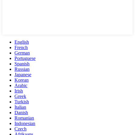
English
French
German
Portuguese
Spanish
Russian
Japanese
Korean
Arabic
Irish
Greek
Turkish
Italian
Danish
Romanian
Indonesian
Czech
Afrikaans