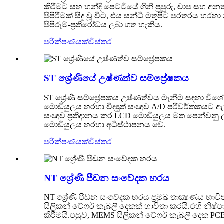
කිරීමට සහ හන්දි පෙට්ටියේ ගිනි පුපුරු, චාප සහ අන
පිපිරීමක් සිදු වූ විට, එය සන්ධි මතුපිට පරතරය හර
පිපිරුම්-ප්‍රතිරෝධය ලබා ගත හැකිය.
පරීක්ෂණයක්
විස්තර
ST ශ්‍රේණියේ උෂ්ණත්ව සම්ප්‍රේෂකය
ST ශ්‍රේණි සම්ප්‍රේෂකය උෂ්ණත්වය මැනීම සඳහා වි
මොඩියුලය හරහා විද්‍යුත් සංඥාව A/D පරිවර්තකයට ඇතු
සංඥාව ප්‍රතිදානය කර LCD මොඩියුලය මත පෙන්වන
මොඩියුලය හරහා අධිස්ථාපනය වේ.
පරීක්ෂණයක්
විස්තර
NT ශ්‍රේණි පීඩන සංවේදක හරය
NT ශ්‍රේණි පීඩන සංවේදක හරය ප්‍රමුඛ තාක්‍ෂණය භා
සිලිකන් වේෆර් කැබලි දෙකක් භාවිතා කරයි.එහි නිෂ්පා
කිරීමයි.පසුව, MEMS සිලිකන් වේෆර් කැබලි දෙක PCB 