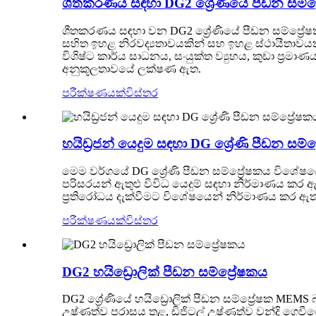
ශීතකරණය සඳහා DG2 ශ්‍රේණියේ පීඩන සම්ප්
ශීතකරණය සඳහා වන DG2 ශ්‍රේණියේ පීඩන සම්ප්‍රේෂක
සහිත ඉහළ නිරවද්‍යතාවයකින් සහ ඉහළ ස්ථායීතාවයකින්
විශිෂ්ට කාර්ය සාධනය, සංයුක්ත ව්‍යුහය, කුඩා ප්‍රම
අනුකූලතාවයේ ලක්ෂණ ඇත.
පරීක්ෂණයක්
විස්තර
හයිඩ්‍රජන් යෙදුම සඳහා DG ශ්‍රේණි පීඩන සම්ප
මෙම වර්ගයේ DG ශ්‍රේණි පීඩන සම්ප්‍රේෂකය විශේෂයෙන්
පරිසරයන් ඇතුළු විවිධ යෙදුම් සඳහා නිර්මාණය කර ඇ
ප්‍රතිරෝධය දැක්වීමට විශේෂයෙන් නිර්මාණය කර ඇ
පරීක්ෂණයක්
විස්තර
DG2 හයිඩ්‍රොලික් පීඩන සම්ප්‍රේෂකය
DG2 ශ්‍රේණියේ හයිඩ්‍රොලික් පීඩන සම්ප්‍රේෂක MEMS
උෂ්ණත්ව පරාසය තුළ, ඩිජිටල් උෂ්ණත්ව වන්දි ගෙව