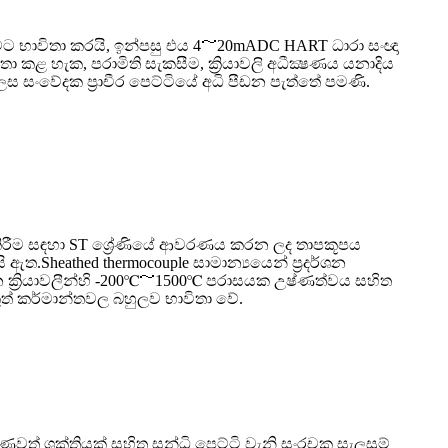
නීමට භාවිතා කරයි, ඉන්පසු එය 4～20mADC HART ධාරා සංඥා
ළ හැක, පරාමිති සැකසීම, ක්‍රියාවලි අධීක්‍ෂණය යනාදිය
වේදක ප්‍රාචීර පෙට්ටියේ අධි පීඩන පැත්තේ පමණි.
ය කිරීම සඳහා ST ශ්‍රේණියේ ආවරණය කරන ලද තාපකූපය
 ඇත.Sheathed thermocouple සාමාන්‍යයෙන් ප්‍රදර්ශන
 ක්‍රියාවලීන්හි -200℃～1500℃ පරාසයක උෂ්ණත්වය සහිත
කුත් කර්මාන්තවල බහුලව භාවිතා වේ.
ාණවත් ශක්තියක් සහිත සන්ධි පෙට්ටි වැනි සංරචක සැලසුම්