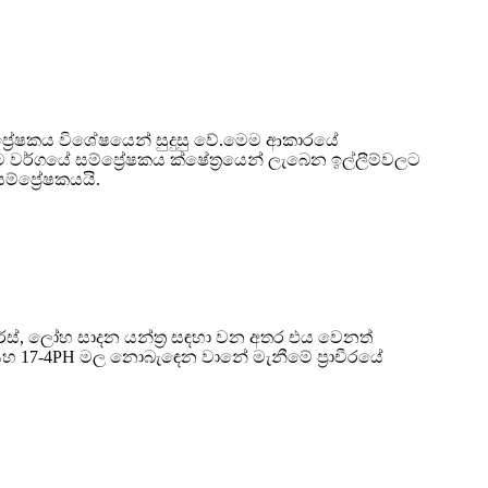
සම්ප්‍රේෂකය විශේෂයෙන් සුදුසු වේ.මෙම ආකාරයේ
ර්ගයේ සම්ප්‍රේෂකය ක්ෂේත්‍රයෙන් ලැබෙන ඉල්ලීම්වලට
්ප්‍රේෂකයයි.
ර්ස්, ලෝහ සාදන යන්ත්‍ර සඳහා වන අතර එය වෙනත්
 සහ 17-4PH මල නොබැඳෙන වානේ මැනීමේ ප්‍රාචීරයේ