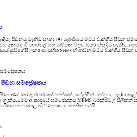
ය
ියර, ආදිය) පීඩනය මැනීම සඳහා DG ශ්‍රේණියේ මිටිය වෘත්තීය පීඩන 
ය අනුව දැඩි පහරවල් සහ කම්පන වලට ඔරොත්තු දිය හැකිය.මෙම ව
යේ සුවිශේෂී ලක්ෂණ සහිත Senex හි නවීන මිටිය වෘත්තීය පීඩන සම
ි පීඩන සම්ප්‍රේෂකය
නිර්මාණය කර ඇත්තේ ඉන්ජෙක්ෂන් මෝල්ඩින් යන්ත්‍රය, ලෝහ බැල
 හැකිය.මෙම ආකාරයේ සම්ප්‍රේෂකය MEMS බයික්‍රිස්ටල් සිලිකන්
ස්ථායිතාව සහ ඉහළ නිරවද්‍යතාවය සහතික කරයි.