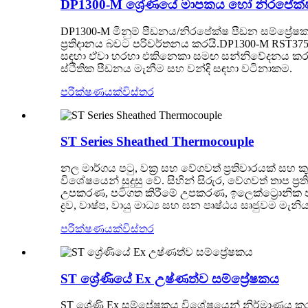
DP1300-M ශ්‍රේණියේ මාපකය හෝ නිරපේක්ෂ
DP1300-M මිනුම් පීඩනය/නිරපේක්ෂ පීඩන සම්ප්‍රේෂ
ප්‍රතිදානය බවට පරිවර්තනය කරයි.DP1300-M RST375
සඳහා ඒවා හරහා එකිනෙකා සමඟ සන්නිවේදනය කරයි.
ස්ථිතික පීඩනය මැනීම සහ වන්දි සඳහා වටිනාකම.
පරීක්ෂණයක්
විස්තර
ST Series Sheathed Thermocouple
නල මාර්ගය පටු, වක්‍ර සහ වේගවත් ප්‍රතිචාරයක් ස
විශේෂයෙන් සුදුසු වේ. සිහින් සිරුර, වේගවත් තාප ප්‍
උපකරණ, පටිගත කිරීමේ උපකරණ, ඉලෙක්ට්‍රොනික පර
ද්‍රව, වාෂ්ප, වායු මාධ්‍ය සහ ඝන පෘෂ්ඨය සෘජුවම 
පරීක්ෂණයක්
විස්තර
ST ශ්‍රේණියේ Ex උෂ්ණත්ව සම්ප්‍රේෂකය
ST ශ්‍රේණි Ex සම්ප්‍රේෂකය විශේෂයෙන් නිර්මාණය ක