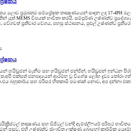
‍රේෂකය
ය ලොව ප්‍රමුඛතම සම්ප්‍රේෂක තාක්‍ෂණයෙන් සාදන ලද 17-4PH මල න
 යුත් MEMS චිපයක් භාවිතා කරයි. සම්පූර්ණ උෂ්ණත්ව ප්‍රදේශයේ 
ාණය, වේගවත් ප්‍රතිචාර වේගය, පහසු ස්ථාපනය, පුළුල් උෂ්ණත්ව ප්‍ර
්‍රේෂකය
 හයිඩ්‍රජන් මැනීම සහ හයිඩ්‍රජන් එන්ජින්, හයිඩ්‍රජන් ඉන්ධන පි
ත.අපි එක්සත් ජනපදයෙන් ආරම්භ වූ විශේෂ ලෝහ ද්‍රව්‍ය තෝරා ගනි
ත.එය බහුකාර්ය සහ පරිසර හිතකාමී පමණක් නොව, අප දන්නා එකම
 බයික්‍රිස්ටල් තාක්‍ෂණය සහ ඩිජිටල් වන්දි ඇම්ප්ලිෆයර් පරිපථ 
ීමෙන් පසුව, එහි උෂ්ණත්ව ප්ලාවිත ලක්ෂණ බොහෝ කාර්මික යෙදුම