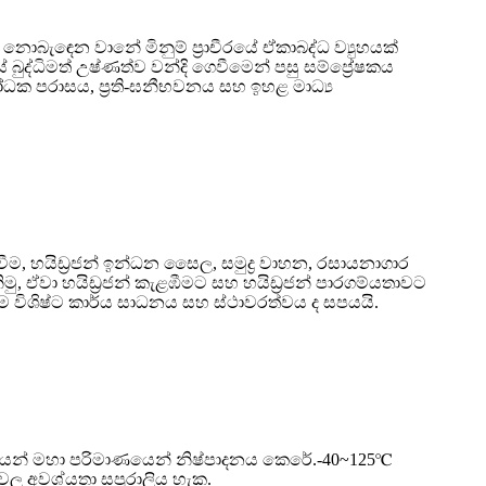
ොබැඳෙන වානේ මිනුම් ප්‍රාචීරයේ ඒකාබද්ධ ව්‍යුහයක්
බුද්ධිමත් උෂ්ණත්ව වන්දි ගෙවීමෙන් පසු සම්ප්‍රේෂකය
තිරෝධක පරාසය, ප්‍රති-ඝනීභවනය සහ ඉහළ මාධ්‍ය
රවීම, හයිඩ්‍රජන් ඉන්ධන සෛල, සමුද්‍ර වාහන, රසායනාගාර
මු, ඒවා හයිඩ්‍රජන් කැළඹීමට සහ හයිඩ්‍රජන් පාරගම්යතාවට
 විශිෂ්ට කාර්ය සාධනය සහ ස්ථාවරත්වය ද සපයයි.
භාවිතයෙන් මහා පරිමාණයෙන් නිෂ්පාදනය කෙරේ.-40~125℃
්වල අවශ්යතා සපුරාලිය හැක.