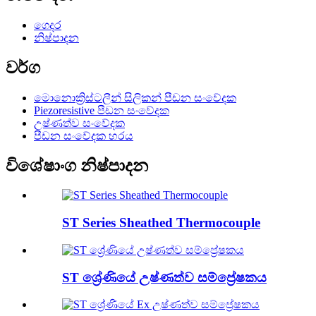
ගෙදර
නිෂ්පාදන
වර්ග
මොනොක්‍රිස්ටලීන් සිලිකන් පීඩන සංවේදක
Piezoresistive පීඩන සංවේදක
උෂ්ණත්ව සංවේදක
පීඩන සංවේදක හරය
විශේෂාංග නිෂ්පාදන
ST Series Sheathed Thermocouple
ST ශ්‍රේණියේ උෂ්ණත්ව සම්ප්‍රේෂකය