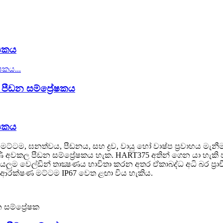
ේෂකය
ි පීඩන සම්ප්‍රේෂකය
ේෂකය
‍රව මට්ටම, ඝනත්වය, පීඩනය, සහ ද්‍රව, වායු හෝ වාෂ්ප ප්‍රවාහය ම
ණි අවකල පීඩන සම්ප්‍රේෂකය හැක. HART375 අතින් ගෙන යා හැකි පර
ම වෙල්ඩින් තාක්‍ෂණය භාවිතා කරන අතර ඒකාබද්ධ අධි බර ප්‍ර
රක්ෂණ මට්ටම IP67 වෙත ළඟා විය හැකිය.