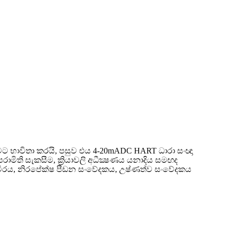
ැනීමට භාවිතා කරයි, පසුව එය 4-20mADC HART ධාරා සංඥා
ාමිති සැකසීම, ක්‍රියාවලි අධීක්‍ෂණය යනාදිය සමඟද
ාචීරය, නිරපේක්ෂ පීඩන සංවේදකය, උෂ්ණත්ව සංවේදකය