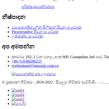
පරීක්ෂණයක්
විස්තර
නිෂ්පාදන
මොනොක්‍රිස්ටලීන් සිලිකන් පීඩන සංවේදක
Piezoresistive පීඩන සංවේදක
උෂ්ණත්ව සංවේදක
අප අමතන්න
කාමරය 102, 2 වන මහල, අංක 600, Guangshan 2nd පාර, Tianhe
+86-510-86296233
weijieqiong@maxonic.com.cn
© ප්‍රකාශන හිමිකම - 2010-2022 : සියලුම හිමිකම් ඇවිරිණි.
- - , , , , 