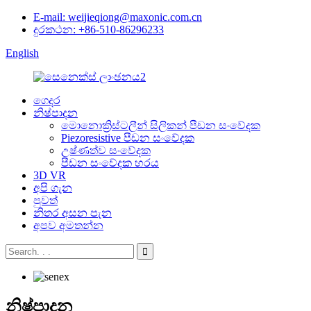
E-mail: weijieqiong@maxonic.com.cn
දුරකථන: +86-510-86296233
English
ගෙදර
නිෂ්පාදන
මොනොක්‍රිස්ටලීන් සිලිකන් පීඩන සංවේදක
Piezoresistive පීඩන සංවේදක
උෂ්ණත්ව සංවේදක
පීඩන සංවේදක හරය
3D VR
අපි ගැන
පුවත්
නිතර අසන පැන
අපව අමතන්න
නිෂ්පාදන