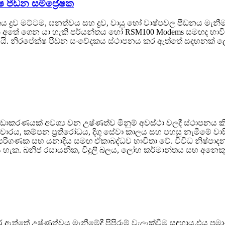
 පීඩන සම්ප්‍රේෂක
කය ද්‍රව මට්ටම, ඝනත්වය සහ ද්‍රව, වායු හෝ වාෂ්පවල පීඩනය මැ
 අතේ ගෙන යා හැකි පර්යන්තය හෝ RSM100 Modems සමඟද භාවිතා ක
 නිරපේක්ෂ පීඩන සංවේදකය ස්ථාපනය කර ඇත්තේ සඳහනක් ලෙස සං
හ කුඩාකරණයක් අවශ්‍ය වන උෂ්ණත්ව මිනුම් අවස්ථා වලදී ස්ථාපන
රතිචාරය, කම්පන ප්‍රතිරෝධය, දිගු සේවා කාලය සහ පහසු නැමීමේ වාසි
ිගණක සහ යනාදිය සමඟ ඒකාබද්ධව භාවිතා වේ. විවිධ නිෂ්පාදන
මැනිය හැක. ඛනිජ රසායනික, විදුලි බලය, ලෝහ කර්මාන්තය සහ අනෙ
ර ඇත්තේ උෂ්ණත්වය මැනීමේදී පිපිරුම් වැලැක්වීම සඳහාය.එය ප්‍රම