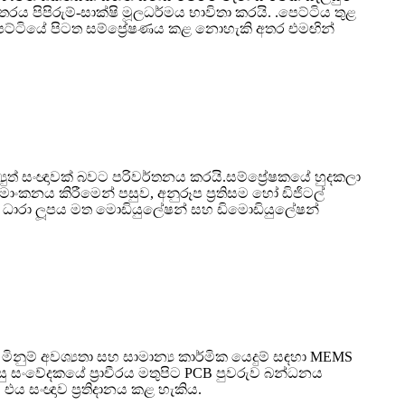
රය පිපිරුම්-සාක්ෂි මූලධර්මය භාවිතා කරයි. .පෙට්ටිය තුළ
වය පෙට්ටියේ පිටත සම්ප්‍රේෂණය කළ නොහැකි අතර එමඟින්
යුත් සංඥාවක් බවට පරිවර්තනය කරයි.සම්ප්‍රේෂකයේ හුදකලා
මාංකනය කිරීමෙන් පසුව, අනුරූප ප්‍රතිසම හෝ ඩිජිටල්
 ධාරා ලූපය මත මොඩියුලේෂන් සහ ඩිමොඩියුලේෂන්
ිනුම් අවශ්‍යතා සහ සාමාන්‍ය කාර්මික යෙදුම් සඳහා MEMS
 පසු සංවේදකයේ ප්‍රාචීරය මතුපිට PCB පුවරුව බන්ධනය
 එය සංඥාව ප්‍රතිදානය කළ හැකිය.