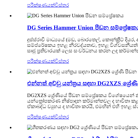
පරීක්ෂණයක්
විස්තර
DG Series Hammer Union පීඩන සම්ප්‍රේෂක
දුස්ස්රාවී මාධ්‍යයේ (මඩ, බොරතෙල්, කොන්ක්‍රීට් ද
සම්ප්රේෂකය ඉහළ නිරවද්යතාව, ඉහළ විශ්වසනීයත්ව
සෘජු ප්‍රතිචාරයක් ලෙස සංවර්ධනය කරන ලද කර්මාන්ත
පරීක්ෂණයක්
විස්තර
එන්නත් අච්චු යන්ත්‍රය සඳහා DG2XZS ශ්‍රේණ
DG2XZS ශ්‍රේණියේ පීඩන සම්ප්‍රේෂකය විශේෂයෙන් 
යන්ත්‍රෝපකරණ නිෂ්පාදන කර්මාන්තවල ද භාවිතා කළ
ඒකාබද්ධ ව්‍යුහය ද භාවිතා කරයි, එමඟින් එහි ඉහළ 
පරීක්ෂණයක්
විස්තර