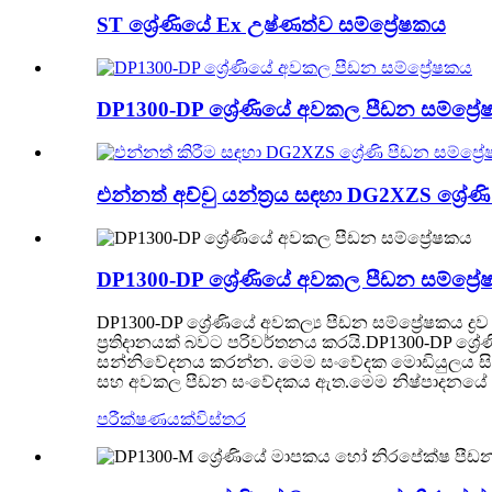
ST ශ්‍රේණියේ Ex උෂ්ණත්ව සම්ප්‍රේෂකය
DP1300-DP ශ්‍රේණියේ අවකල පීඩන සම්ප්‍ර
එන්නත් අච්චු යන්ත්‍රය සඳහා DG2XZS ශ්‍රේණ
DP1300-DP ශ්‍රේණියේ අවකල පීඩන සම්ප්‍ර
DP1300-DP ශ්‍රේණියේ අවකල්‍ය පීඩන සම්ප්‍රේෂකය ද්
ප්‍රතිදානයක් බවට පරිවර්තනය කරයි.DP1300-DP ශ්‍රේ
සන්නිවේදනය කරන්න. මෙම සංවේදක මොඩියුලය සියලු
සහ අවකල පීඩන සංවේදකය ඇත.මෙම නිෂ්පාදනයේ ආ
පරීක්ෂණයක්
විස්තර