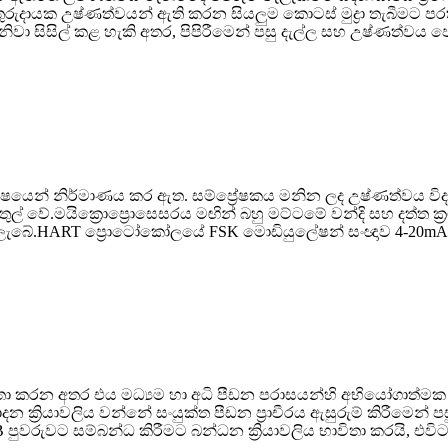
තුරුදායක උෂ්ණත්වයන් ඇති කරන සියලුම කොටස් මුද්‍රා තැබීමට පරත
හා නිවා සිසිල් කළ හැකි අතර, පිපිරීමෙන් පසු දැල්ල සහ උෂ්ණත්
ශේෂයෙන් නිර්මාණය කර ඇත. සම්ප්‍රේෂකය මනින ලද උෂ්ණත්වය විද්‍
ල් වේ.මයික්‍රොප්‍රොසෙසරය මඟින් බහු මට්ටමේ වන්දි සහ දත්ත ක්‍ර
ු ලැබේ.HART ප්‍රොටෝකෝලයේ FSK මොඩියුලේෂන් සංඥාව 4-20mA
විතා කරන අතර එය මධ්‍යම හා අධි පීඩන පරාසයන්හි අභියෝගාත්මක ම
දන ක්‍රියාවලිය වන්නේ සංයුක්ත පීඩන ප්‍රාචීරය ඇසුරුම් කිරීමෙන්
පුවරුවට සම්බන්ධ කිරීමට බන්ධන ක්‍රියාවලිය භාවිතා කරයි, එවිට