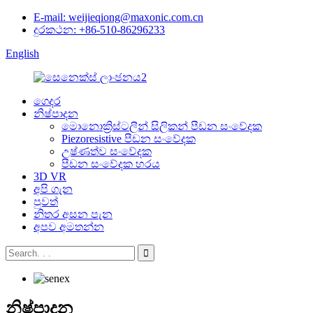
E-mail: weijieqiong@maxonic.com.cn
දුරකථන: +86-510-86296233
English
ගෙදර
නිෂ්පාදන
මොනොක්‍රිස්ටලීන් සිලිකන් පීඩන සංවේදක
Piezoresistive පීඩන සංවේදක
උෂ්ණත්ව සංවේදක
පීඩන සංවේදක හරය
3D VR
අපි ගැන
පුවත්
නිතර අසන පැන
අපව අමතන්න
නිෂ්පාදන