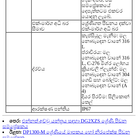
සම්ප්‍රේෂකයේ
දෙපැත්තටම එකවර
යොදනු ලැබේ.
එක්-මාර්ග අධි බර
ශ්‍රේණිගත පීඩනය දක්වා
සීමාව
එක්-මාර්ග අධි බර
කැප්සියුල මැනීම: මල
නොබැඳෙන වානේ 316
L
ප්රාචීරය: මල
නොබැඳෙන වානේ 316
L, C-276 මිශ්ර ලෝහය
ද්රව්ය
ක්‍රියාවලි ෆ්ලැන්ජ්: මල
නොබැඳෙන වානේ 304
ගෙඩි සහ බෝල්ට්: මල
නොබැඳෙන වානේ (A
4)
දියර පිරවීම: සිලිකොන්
තෙල්
ආරක්ෂණ පන්තිය
IP67
පෙර:
එන්නත් අච්චු යන්ත්‍රය සඳහා DG2XZS ශ්‍රේණි පීඩන
සම්ප්‍රේෂකය
ඊළඟ:
DP1300-M ශ්‍රේණියේ මාපකය හෝ නිරපේක්ෂ පීඩන
සම්ප්‍රේෂක