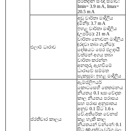
ප්රතිදාන සංඥා සීමාව:
Imin= 3.9 m A, Imax=
20.5 m A
අඩු වාර්තා මාදිලිය
(මිනි): 3.7 m A
ඉහළ වාර්තා මාදිලිය
(උපරිම): 21 m A
වාර්තා නොවන මාදිලිය
(රඳවා තබා ගැනීම):
එලාම් ධාරාව
දෝෂයට පෙර ඵලදායී
වත්මන් අගය තබා
වාර්තා කරන්න
අනතුරු ඇඟවීමේ
ධාරාවේ සම්මත
සැකසුම: ඉහළ මාදිලිය
ඇම්ප්ලිෆයර්
කොටසෙහි තෙතමනය
නියතය 0.1 s;සංවේදක
කාල නියතය පරාසය
සහ පරාස අනුපාතය
අනුව 0.1 සිට 1.6 s
වේ.අතිරේක වෙනස්
ප්රතිචාර කාලය
කළ හැකි කාල
නියතයන් වන්නේ: 0.1
සිට 60 දක්වා.වර්ග මූල