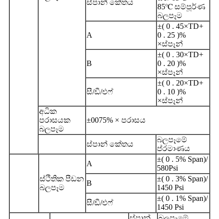
ස්පාන් කේතය
85℃ සම්පූර්ණ
බලපෑම
±( 0 . 45×TD+
A
0 . 25 )%
×ස්පෑන්
±( 0 . 30×TD+
B
0 . 20 )%
×ස්පෑන්
±( 0 . 20×TD+
සී/ඩී/එෆ්
0 . 10 )%
×ස්පෑන්
අධික
පරාසයක
±0075% × පරාසය
බලපෑම
බලපෑමේ
ස්පාන් කේතය
ප්රමාණය
±( 0 . 5% Span)/
A
580Psi
ස්ථිතික පීඩන
±( 0 . 3% Span)/
B
බලපෑම
1450 Psi
±( 0 . 1% Span)/
සී/ඩී/එෆ්
1450 Psi
ස්පාන්
බලපෑමේ