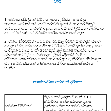
වාසි
1. මොනොසිලිකන් වර්ගය අවකල පීඩන සංවේදක
තාක්‍ෂණයේ නවතම පරම්පරාවට අයත් වන අතර මිනුම්
නිරවද්‍යතාවය, හැරීමේ අනුපාතය, අධි වෝල්ටීයතා හැකියාව
සහ ස්ථායීතාවයේ විශිෂ්ට කාර්ය සාධනයක් ඇත.
2. එකම නිරවද්‍යතා මට්ටමේ අවකල පීඩන සංවේදක සමඟ
සසඳන විට, මොනොසිලිකන් වර්ගයේ අස්වැන්න අනුපාතය
ධාරිත්‍රක වර්ගය වැනි අනෙකුත් මුල් තාක්ෂණයන්ට වඩා
බෙහෙවින් වැඩි ය.නිෂ්පාදන ක්‍රියාවලියේදී නිරවද්‍ය
පරීක්‍ෂණයක් අවශ්‍ය නොවන අතර ඉහළ නිරවද්‍ය නිෂ්පාදන
මහා පරිමාණයෙන් නිෂ්පාදනය කිරීම සාක්ෂාත් කරගත
හැකිය.
තාක්ෂණික පරාමිති දර්ශක
මල නොබැඳෙන වානේ 316 L
ප්රාචීරය සහිත සම්මත ශුන්‍ය
සම්මත පිරිවිතර
ලක්ෂ්‍යය මත පදනම්ව ස්පාන්
ගැලපීම, පිරවුම් ද්‍රව සිලිකොන් තෙල්