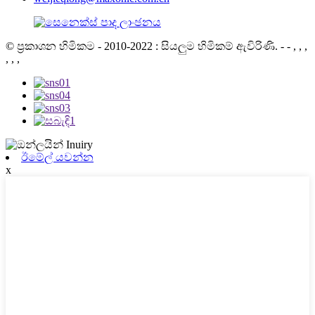
© ප්‍රකාශන හිමිකම - 2010-2022 : සියලුම හිමිකම් ඇවිරිණි.
- - , , ,
, , ,
ඊමේල් යවන්න
x