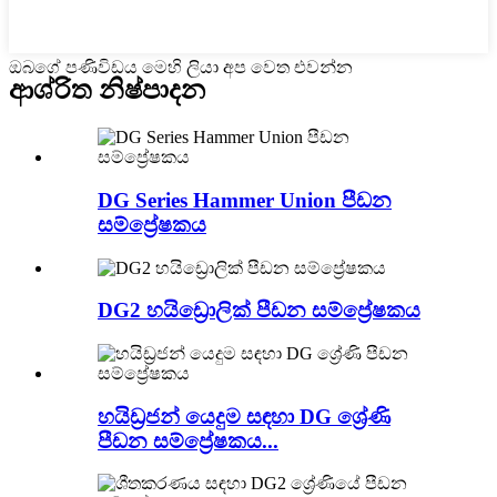
ඔබගේ පණිවිඩය මෙහි ලියා අප වෙත එවන්න
ආශ්රිත නිෂ්පාදන
DG Series Hammer Union පීඩන
සම්ප්‍රේෂකය
DG2 හයිඩ්‍රොලික් පීඩන සම්ප්‍රේෂකය
හයිඩ්‍රජන් යෙදුම සඳහා DG ශ්‍රේණි
පීඩන සම්ප්‍රේෂකය...