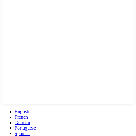
English
French
German
Portuguese
Spanish