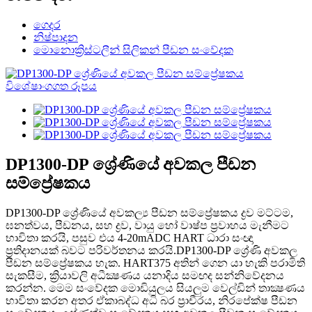
ගෙදර
නිෂ්පාදන
මොනොක්‍රිස්ටලීන් සිලිකන් පීඩන සංවේදක
DP1300-DP ශ්‍රේණියේ අවකල පීඩන
සම්ප්‍රේෂකය
DP1300-DP ශ්‍රේණියේ අවකල්‍ය පීඩන සම්ප්‍රේෂකය ද්‍රව මට්ටම,
ඝනත්වය, පීඩනය, සහ ද්‍රව, වායු හෝ වාෂ්ප ප්‍රවාහය මැනීමට
භාවිතා කරයි, පසුව එය 4-20mADC HART ධාරා සංඥා
ප්‍රතිදානයක් බවට පරිවර්තනය කරයි.DP1300-DP ශ්‍රේණි අවකල
පීඩන සම්ප්‍රේෂකය හැක. HART375 අතින් ගෙන යා හැකි පරාමිති
සැකසීම, ක්‍රියාවලි අධීක්‍ෂණය යනාදිය සමඟද සන්නිවේදනය
කරන්න. මෙම සංවේදක මොඩියුලය සියලුම වෙල්ඩින් තාක්‍ෂණය
භාවිතා කරන අතර ඒකාබද්ධ අධි බර ප්‍රාචීරය, නිරපේක්ෂ පීඩන