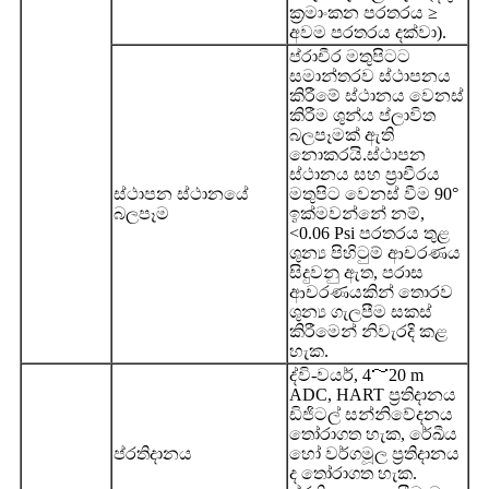
ක්‍රමාංකන පරතරය ≥
අවම පරතරය දක්වා).
ප්රාචීර මතුපිටට
සමාන්තරව ස්ථාපනය
කිරීමේ ස්ථානය වෙනස්
කිරීම ශුන්ය ප්ලාවිත
බලපෑමක් ඇති
නොකරයි.ස්ථාපන
ස්ථානය සහ ප්‍රාචීරය
ස්ථාපන ස්ථානයේ
මතුපිට වෙනස් වීම 90°
බලපෑම
ඉක්මවන්නේ නම්,
<0.06 Psi පරතරය තුළ
ශුන්‍ය පිහිටුම් ආචරණය
සිදුවනු ඇත, පරාස
ආචරණයකින් තොරව
ශුන්‍ය ගැලපීම සකස්
කිරීමෙන් නිවැරදි කළ
හැක.
ද්වි-වයර්, 4～20 m
ADC, HART ප්‍රතිදානය
ඩිජිටල් සන්නිවේදනය
තෝරාගත හැක, රේඛීය
ප්රතිදානය
හෝ වර්ගමූල ප්‍රතිදානය
ද තෝරාගත හැක.