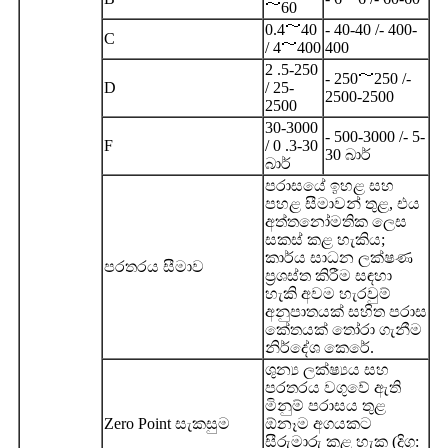
～60
0.4～40
- 40-40 /- 400-
C
/ 4～400
400
2 .5-250
- 250～250 /-
D
/ 25-
2500-2500
2500
30-3000
- 500-3000 /- 5-
F
/ 0 .3-30
30 බාර්
බාර්
පරාසයේ ඉහළ සහ
පහළ සීමාවන් තුළ, එය
අත්තනෝමතික ලෙස
සකස් කළ හැකිය;
කාර්ය සාධන ලක්ෂණ
පරතරය සීමාව
ප්‍රශස්ත කිරීම සඳහා
හැකි අවම හැරවුම්
අනුපාතයක් සහිත පරාස
කේතයක් තෝරා ගැනීම
නිර්දේශ කෙරේ.
ශුන්‍ය ලක්ෂ්‍යය සහ
පරතරය වගුවේ ඇති
මිනුම් පරාසය තුළ
Zero Point සැකසුම
ඕනෑම අගයකට
සීරුමාරු කළ හැක (දිගු: