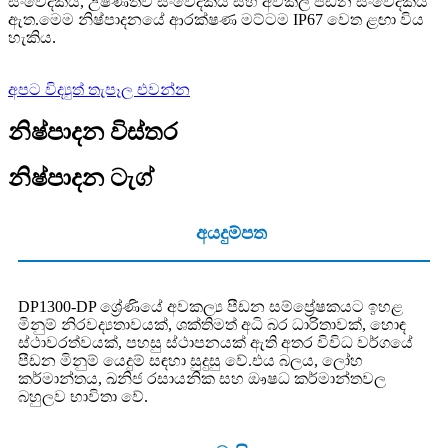
සංවේදකය, උෂ්ණත්ව සංවේදකය සහ අවකල පීඩන සංවේදකය
ඇත.මෙම නිෂ්පාදනයේ ආරක්ෂණ මට්ටම IP67 වෙත ළඟා විය
හැකිය.
අපට විද්‍යුත් තැපෑල එවන්න
නිෂ්පාදන විස්තර
නිෂ්පාදන ටැග්
අයදුම්පත
DP1300-DP ශ්‍රේණියේ අවකල්‍ය පීඩන සම්ප්‍රේෂකයට ඉහළ
මිනුම් නිරවද්‍යතාවයක්, ශක්තිමත් අධි බර ධාරිතාවක්, හොඳ
ස්ථාවරත්වයක්, පහසු ස්ථාපනයක් ඇති අතර විවිධ වර්ගයේ
පීඩන මිනුම් යෙදුම් සඳහා සුදුසු වේ.එය බලය, ලෝහ
කර්මාන්තය, ඛනිජ රසායනික සහ ඖෂධ කර්මාන්තවල
බහුලව භාවිතා වේ.