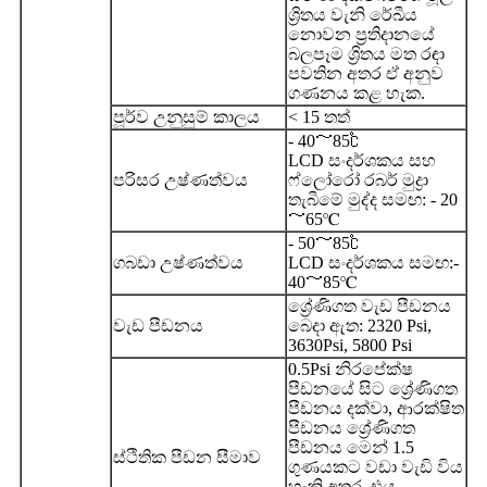
ශ්‍රිතය වැනි රේඛීය
නොවන ප්‍රතිදානයේ
බලපෑම ශ්‍රිතය මත රඳා
පවතින අතර ඒ අනුව
ගණනය කළ හැක.
පූර්ව උනුසුම් කාලය
< 15 තත්
- 40～85℃
LCD සංදර්ශකය සහ
පරිසර උෂ්ණත්වය
ෆ්ලෝරෝ රබර් මුද්‍රා
තැබීමේ මුද්ද සමඟ: - 20
～65℃
- 50～85℃
ගබඩා උෂ්ණත්වය
LCD සංදර්ශකය සමඟ:-
40～85℃
ශ්‍රේණිගත වැඩ පීඩනය
වැඩ පීඩනය
බෙදා ඇත: 2320 Psi,
3630Psi, 5800 Psi
0.5Psi නිරපේක්ෂ
පීඩනයේ සිට ශ්‍රේණිගත
පීඩනය දක්වා, ආරක්ෂිත
පීඩනය ශ්‍රේණිගත
පීඩනය මෙන් 1.5
ස්ථිතික පීඩන සීමාව
ගුණයකට වඩා වැඩි විය
හැකි අතර, එය