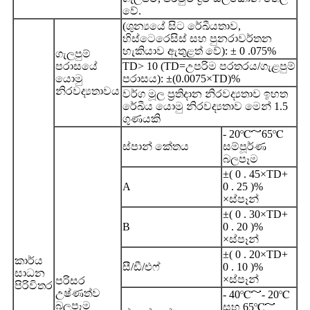
වේ.
(ශුන්‍යයේ සිට රේඛීයතාව,
හිස්ටෙරෙසිස් සහ පුනරාවර්තන
හැකියාව ඇතුළත් වේ): ± 0 .075%
ගැලපුම්
පරාසයේ
TD> 10 (TD=උපරිම පරතරය/ගැළපුම්
යොමු
පරාසය): ±(0.0075×TD)%
නිරවද්‍යතාවය
වර්ග මූල ප්‍රතිදාන නිරවද්‍යතාව ඉහත
රේඛීය යොමු නිරවද්‍යතාව මෙන් 1.5
ගුණයකි
- 20℃～65℃
ස්පාන් කේතය
සම්පූර්ණ
බලපෑම
±( 0 . 45×TD+
A
0 . 25 )%
×ස්පෑන්
±( 0 . 30×TD+
B
0 . 20 )%
×ස්පෑන්
±( 0 . 20×TD+
කාර්ය
සී/ඩී/එෆ්
0 . 10 )%
සාධන
×ස්පෑන්
පරිසර
පිරිවිතර
උෂ්ණත්ව
- 40℃～- 20℃
බලපෑම
සහ 65℃～