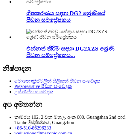
ශීතකරණය සඳහා DG2 ශ්‍රේණියේ
පීඩන සම්ප්‍රේෂකය
එන්නත් කිරීම සඳහා DG2XZS ශ්‍රේණි
පීඩන සම්ප්‍රේෂකය...
නිෂ්පාදන
මොනොක්‍රිස්ටලීන් සිලිකන් පීඩන සංවේදක
Piezoresistive පීඩන සංවේදක
උෂ්ණත්ව සංවේදක
අප අමතන්න
කාමරය 102, 2 වන මහල, අංක 600, Guangshan 2nd පාර,
Tianhe දිස්ත්‍රික්කය, Guangzhou
+86-510-86296233
weijieqiong@maxonic.com.cn