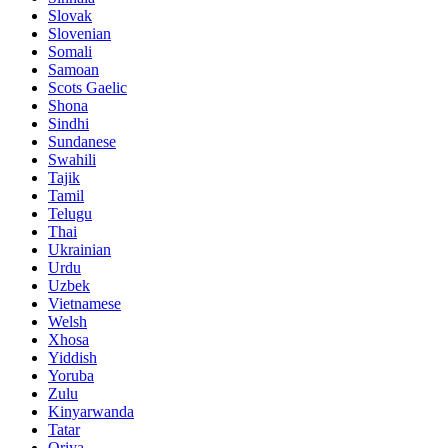
Slovak
Slovenian
Somali
Samoan
Scots Gaelic
Shona
Sindhi
Sundanese
Swahili
Tajik
Tamil
Telugu
Thai
Ukrainian
Urdu
Uzbek
Vietnamese
Welsh
Xhosa
Yiddish
Yoruba
Zulu
Kinyarwanda
Tatar
Oriya