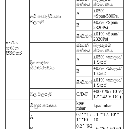
කේතය
ප්රමාණය
±05%
A
×Span/580Psi
අධි වෝල්ටීයතා
බලපෑම්
±02% ×Span/
B
2320Psi
±01% ×Span/
සී/ඩී/එෆ්
2320Psi
කාර්ය
ස්පාන්
බලපෑමේ
සාධන
කේතය
ප්රමාණය
පිරිවිතර
±05% ×කාලය/
A
1 වසර
දිගු කාලීන
ස්ථාවරත්වය
±02% ×කාලය/
B
1 වසර
±01% ×කාලය/
සී/ඩී/එෆ්
1 වසර
±0001% / 10 V(
බල බලපෑම
C/D/F
12～42 V DC)
kpa/
මිනුම් පරාසය
kpa/ mbar
mbar
0.1～1 /
- 1～1 /- 10～
A
1～10
10
0.2～6/2
B
- 6～6 /- 60-60